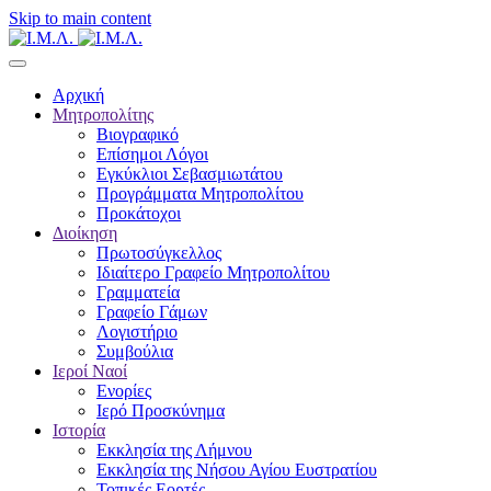
Skip to main content
Αρχική
Μητροπολίτης
Βιογραφικό
Επίσημοι Λόγοι
Εγκύκλιοι Σεβασμιωτάτου
Προγράμματα Μητροπολίτου
Προκάτοχοι
Διοίκηση
Πρωτοσύγκελλος
Ιδιαίτερο Γραφείο Μητροπολίτου
Γραμματεία
Γραφείο Γάμων
Λογιστήριο
Συμβούλια
Ιεροί Ναοί
Ενορίες
Ιερό Προσκύνημα
Ιστορία
Εκκλησία της Λήμνου
Εκκλησία της Νήσου Αγίου Ευστρατίου
Τοπικές Εορτές