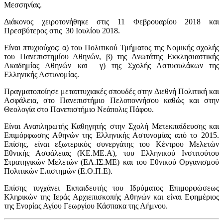
Μεσσηνίας.
Διάκονος χειροτονήθηκε στις 11 Φεβρουαρίου 2018 και
Πρεσβύτερος στις 30 Ιουλίου 2018.
Είναι πτυχιούχος: α) του Πολιτικού Τμήματος της Νομικής σχολής
του Πανεπιστημίου Αθηνών, β) της Ανωτάτης Εκκλησιαστικής
Ακαδημίας Αθηνών και γ) της Σχολής Αστυφυλάκων της
Ελληνικής Αστυνομίας.
Πραγματοποίησε μεταπτυχιακές σπουδές στην Διεθνή Πολιτική και
Ασφάλεια, στο Πανεπιστήμιο Πελοποννήσου καθώς και στην
Θεολογία στο Πανεπιστήμιο Νεάπολις Πάφου.
Είναι Αναπληρωτής Καθηγητής στην Σχολή Μετεκπαίδευσης και
Επιμόρφωσης Αθηνών της Ελληνικής Αστυνομίας από το 2015.
Επίσης, είναι εξωτερικός συνεργάτης του Κέντρου Μελετών
Εθνικής Ασφάλειας (ΚΕ.ΜΕ.Α), του Ελληνικού Ινστιτούτου
Στρατηγικών Μελετών (ΕΛ.ΙΣ.ΜΕ) και του Εθνικού Οργανισμού
Πολιτικών Επιστημών (Ε.Ο.Π.Ε).
Επίσης τυγχάνει Εκπαιδευτής του Ιδρύματος Επιμορφώσεως
Κληρικών της Ιεράς Αρχιεπισκοπής Αθηνών και είναι Εφημέριος
της Ενορίας Αγίου Γεωργίου Κάσπακα της Λήμνου.