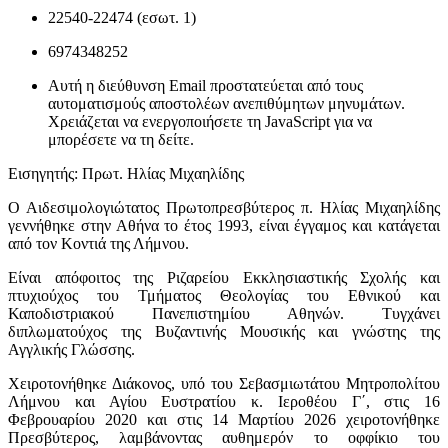
22540-22474 (εσωτ. 1)
6974348252
Αυτή η διεύθυνση Email προστατεύεται από τους
αυτοματισμούς αποστολέων ανεπιθύμητων μηνυμάτων.
Χρειάζεται να ενεργοποιήσετε τη JavaScript για να
μπορέσετε να τη δείτε.
Εισηγητής: Πρωτ. Ηλίας Μιχαηλίδης
Ο Αιδεσιμολογιώτατος Πρωτοπρεσβύτερος π. Ηλίας Μιχαηλίδης
γεννήθηκε στην Αθήνα το έτος 1993, είναι έγγαμος και κατάγεται
από τον Κοντιά της Λήμνου.
Είναι απόφοιτος της Ριζαρείου Εκκλησιαστικής Σχολής και
πτυχιούχος του Τμήματος Θεολογίας του Εθνικού και
Καποδιστριακού Πανεπιστημίου Αθηνών. Τυγχάνει
διπλωματούχος της Βυζαντινής Μουσικής και γνώστης της
Αγγλικής Γλώσσης.
Χειροτονήθηκε Διάκονος, υπό του Σεβασμιωτάτου Μητροπολίτου
Λήμνου και Αγίου Ευστρατίου κ. Ιεροθέου Γ΄, στις 16
Φεβρουαρίου 2020 και στις 14 Μαρτίου 2026 χειροτονήθηκε
Πρεσβύτερος, λαμβάνοντας αυθημερόν το οφφίκιο του