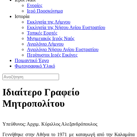
Ενορίες
Ιερό Προσκύνημα
Ιστορία
Εκκλησία της Λήμνου
Εκκλησία της Νήσου Αγίου Ευστρατίου
Τοπικές Εορτές
Μνημειακός Ιερός Ναός
Αγιολόγιο Λήμνου
Αγιολόγιο Νήσου Αγίου Ευστρατίου
Περίπυστοι Ιερές Εικόνες
Ποιμαντικό Έργο
Φωτογραφικό Υλικό
Ιδιαίτερο Γραφείο
Μητροπολίτου
Υπεύθυνος: Αρχιμ. Κύριλλος Αλεξανδρόπουλος
Γεννήθηκε στην Αθήνα το 1971 με καταγωγή από την Καλαμάτα