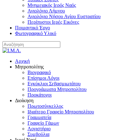
Μνημειακός Ιερός Ναός
Αγιολόγιο Λήμνου
Αγιολόγιο Νήσου Αγίου Ευστρατίου
Περίπυστοι Ιερές Εικόνες
Ποιμαντικό Έργο
Φωτογραφικό Υλικό
Αρχική
Μητροπολίτης
Βιογραφικό
Επίσημοι Λόγοι
Εγκύκλιοι Σεβασμιωτάτου
Προγράμματα Μητροπολίτου
Προκάτοχοι
Διοίκηση
Πρωτοσύγκελλος
Ιδιαίτερο Γραφείο Μητροπολίτου
Γραμματεία
Γραφείο Γάμων
Λογιστήριο
Συμβούλια
Ιεροί Ναοί